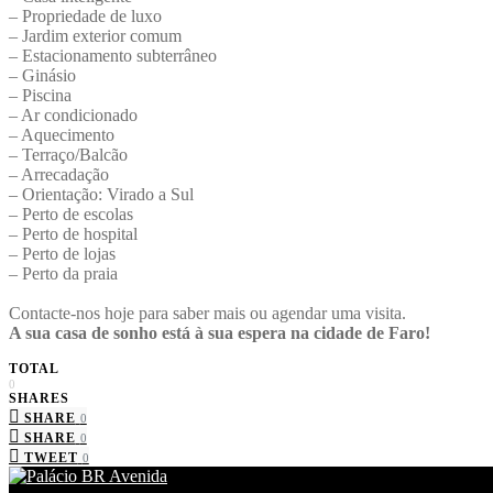
– Propriedade de luxo
– Jardim exterior comum
– Estacionamento subterrâneo
– Ginásio
– Piscina
– Ar condicionado
– Aquecimento
– Terraço/Balcão
– Arrecadação
– Orientação: Virado a Sul
– Perto de escolas
– Perto de hospital
– Perto de lojas
– Perto da praia
Contacte-nos hoje para saber mais ou agendar uma visita.
A sua casa de sonho está à sua espera na cidade de Faro!
TOTAL
0
SHARES
SHARE
0
SHARE
0
TWEET
0