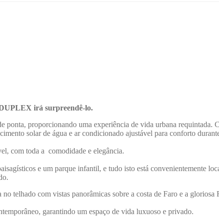
e DUPLEX irá surpreendê-lo.
de ponta, proporcionando uma experiência de vida urbana requintada. C
cimento solar de água e ar condicionado ajustável para conforto durant
ável, com toda a comodidade e elegância.
isagísticos e um parque infantil, e tudo isto está convenientemente loca
do.
da no telhado com vistas panorâmicas sobre a costa de Faro e a glorio
ntemporâneo, garantindo um espaço de vida luxuoso e privado.