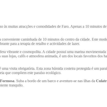
so às muitas atracções e comodidades de Faro. Apenas a 10 minutos de 
a conveniente caminhada de 10 minutos do centro da cidade. Este moder
ante para a terapia de retalho e actividades de lazer.
fera vibrante e cosmopolita. A cidade possui uma marina movimentada o
uas lojas, cafés e atmosfera animada, é um dos locais favoritos dos habi
 uma visita obrigatória. Esta zona húmida costeira protegida é um paraí
areia que compõem este paraíso ecológico.
a Formosa
. Suba a bordo de um barco e aventure-se nas ilhas da
Culatr
iente tranquilo.