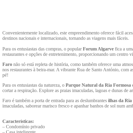
Convenientemente localizado, este empreendimento oferece fácil aces
destinos nacionais e internacionais, tornando as viagens mais fáceis.
Para os entusiastas das compras, o popular
Forum Algarve
fica a um
restaurantes e opções de entretenimento, proporcionando um centro vibr
Faro
não só está repleta de história, como também oferece uma atmos
nos restaurantes à beira-mar. A vibrante Rua de Santo António, com as s
pé!
Para os entusiastas da natureza, o
Parque Natural da Ria Formosa
é
cortar a respiração. Explore as praias imaculadas, lagoas e dunas de 
Faro é também a porta de entrada para as deslumbrantes
ilhas da Ri
imaculadas, saborear marisco fresco e apanhar banhos de sol num amb
Características:
– Condomínio privado
– Casa inteligente